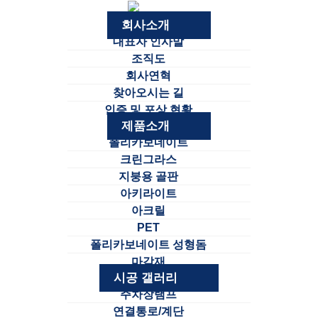
회사소개
대표자 인사말
조직도
회사연혁
찾아오시는 길
인증 및 포상 현황
제품소개
폴리카보네이트
크린그라스
지붕용 골판
아키라이트
아크릴
PET
폴리카보네이트 성형돔
마감재
시공 갤러리
주차장램프
연결통로/계단