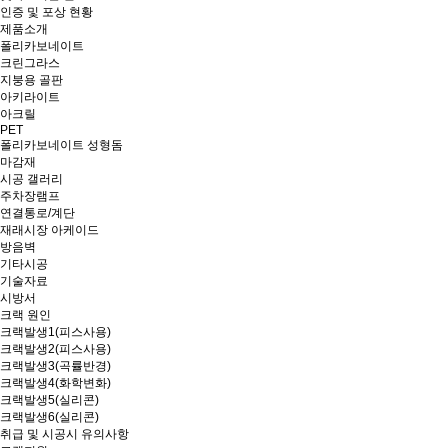
인증 및 포상 현황
제품소개
폴리카보네이트
크린그라스
지붕용 골판
아키라이트
아크릴
PET
폴리카보네이트 성형돔
마감재
시공 갤러리
주차장램프
연결통로/계단
재래시장 아케이드
방음벽
기타시공
기술자료
시방서
크랙 원인
크랙발생1(피스사용)
크랙발생2(피스사용)
크랙발생3(곡률반경)
크랙발생4(화학변화)
크랙발생5(실리콘)
크랙발생6(실리콘)
취급 및 시공시 유의사항