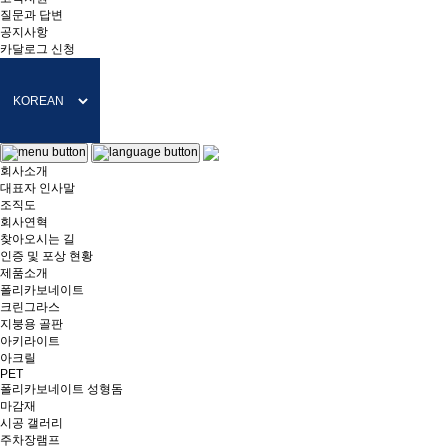
질문과 답변
공지사항
카달로그 신청
회사소개
대표자 인사말
조직도
회사연혁
찾아오시는 길
인증 및 포상 현황
제품소개
폴리카보네이트
크린그라스
지붕용 골판
아키라이트
아크릴
PET
폴리카보네이트 성형돔
마감재
시공 갤러리
주차장램프