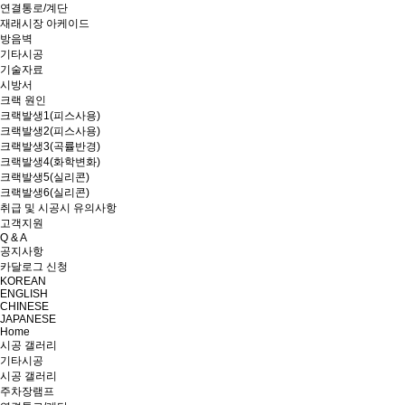
연결통로/계단
재래시장 아케이드
방음벽
기타시공
기술자료
시방서
크랙 원인
크랙발생1(피스사용)
크랙발생2(피스사용)
크랙발생3(곡률반경)
크랙발생4(화학변화)
크랙발생5(실리콘)
크랙발생6(실리콘)
취급 및 시공시 유의사항
고객지원
Q & A
공지사항
카달로그 신청
KOREAN
ENGLISH
CHINESE
JAPANESE
Home
시공 갤러리
기타시공
시공 갤러리
주차장램프