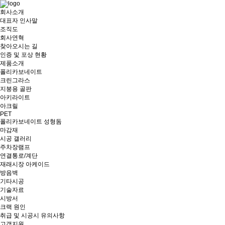
회사소개
대표자 인사말
조직도
회사연혁
찾아오시는 길
인증 및 포상 현황
제품소개
폴리카보네이트
크린그라스
지붕용 골판
아키라이트
아크릴
PET
폴리카보네이트 성형돔
마감재
시공 갤러리
주차장램프
연결통로/계단
재래시장 아케이드
방음벽
기타시공
기술자료
시방서
크랙 원인
취급 및 시공시 유의사항
고객지원