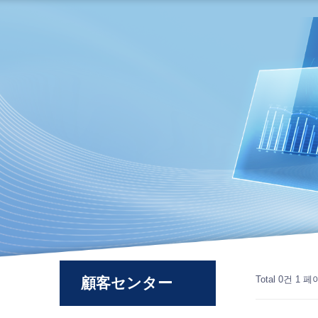
Total 0건
1 페
顧客センター